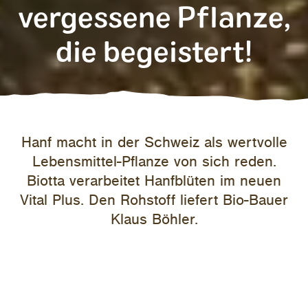
vergessene Pflanze,
die begeistert!
Hanf macht in der Schweiz als wertvolle
Lebensmittel-Pflanze von sich reden.
Biotta verarbeitet Hanfblüten im neuen
Vital Plus. Den Rohstoff liefert Bio-Bauer
Klaus Böhler.
Dun­kel­grü­ne, ge­zack­te Blät­ter, die sich im Wind sach­te hin und
her wie­gen. Sechs Wo­chen nach der Aus­saat zei­gen sich die