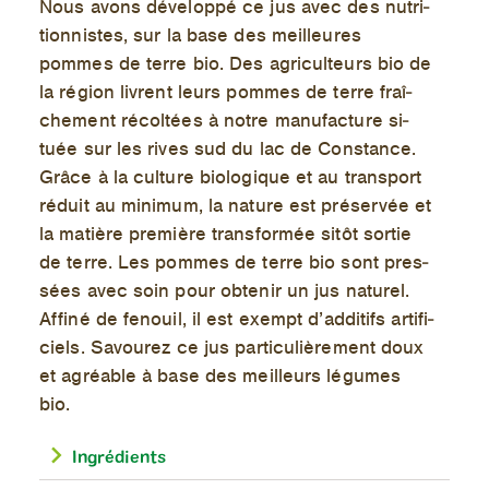
Nous avons dé­ve­loppé ce jus avec des nu­tri­
tion­nistes, sur la base des meilleures
pommes de terre bio. Des agri­cul­teurs bio de
la ré­gion livrent leurs pommes de terre fraî­
che­ment ré­col­tées à notre ma­nu­fac­ture si­
tuée sur les rives sud du lac de Constance.
Grâce à la culture bio­lo­gique et au trans­port
ré­duit au mi­ni­mum, la na­ture est pré­ser­vée et
la ma­tière pre­mière trans­for­mée si­tôt sor­tie
de terre. Les pommes de terre bio sont pres­
sées avec soin pour ob­te­nir un jus na­tu­rel.
Af­finé de fe­nouil, il est exempt d’ad­di­tifs ar­ti­fi­
ciels. Sa­vou­rez ce jus par­ti­cu­liè­re­ment doux
et agréable à base des meilleurs lé­gumes
bio.
Ingrédients