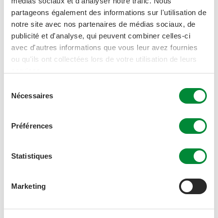
médias sociaux et d'analyser notre trafic. Nous
partageons également des informations sur l'utilisation de
notre site avec nos partenaires de médias sociaux, de
publicité et d'analyse, qui peuvent combiner celles-ci
avec d'autres informations que vous leur avez fournies
ou qu'ils ont collectées lors de votre utilisation de leurs
services.
Sélection
Nécessaires
du
100% bio ou Demeter
consentement
Depuis notre premier jus, en 1957, nous ne produisons que
des jus biologiques. Mais depuis peu, nous produisons
Préférences
également des jus Demeter avec des matières premières
issues de l’agriculture biodynamique.
Statistiques
Marketing