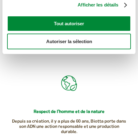
Afficher les détails
100% naturel, sans additifs artificiels
Tout autoriser
Pour tous nos jus & smoothies, nous renonçons à tout
additif artificiel (colorants, conservateurs et arômes) et
misons à 100% sur la nature.
Autoriser la sélection
Respect de l’homme et de la nature
Depuis sa création, il y a plus de 60 ans, Biotta porte dans
son ADN une action responsable et une production
durable.