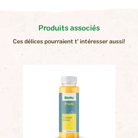
ml):
tion.
200 kJ (49
Énergie
kcal)
Produits associés
Matières grasses
0 g
- dont acides gras saturés
0 g
Ces délices pourraient t' intéresser aussi!
Glucides
11 g
- dont sucres*
10 g
Protéines
0 g
Sel
0.01 g
*contient des sucres
naturellement présents