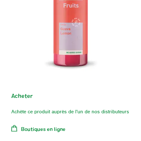
Entreprise
FAQ
Acheter
Achète ce produit auprès de l'un de nos distributeurs
DE
FR
EN
Boutiques en ligne