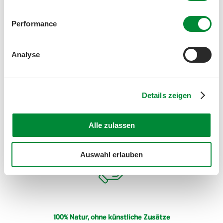
Performance
Analyse
100% Bio oder Demeter
Schon seit unserem ersten Saft, 1957, stellen wir
ausschliesslich biologische Säfte her. Neu produzieren
Details zeigen
wir auch Demeter-Säfte mit Rohstoffen aus der
biodynamischen Landwirtschaft.
Alle zulassen
Auswahl erlauben
100% Natur, ohne künstliche Zusätze