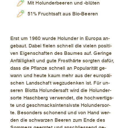
Mit Holunderbeeren und -blüten
51% Fruchtsaft aus Bio-Beeren
Erst um 1960 wur­de Ho­lun­der in Eu­ro­pa an­
ge­baut. Da­bei fie­len schnell die vie­len po­si­ti­
ven Ei­gen­schaf­ten des Bau­mes auf. Ge­rin­ge
An­fäl­lig­keit und gute Frost­här­te sorg­ten da­für,
dass die Pflan­ze schnell an Po­pu­la­ri­tät ge­
wann und heu­te kaum mehr aus der eu­ro­päi­
schen Land­schaft weg­zu­den­ken ist. Für un­
se­ren Biot­ta Ho­lun­der­saft wird die Ho­lun­der­
sor­te Hasch­berg ver­wen­det, die hoch­wer­tigs­
te und ge­schmacks­in­ten­sivs­te Ho­lun­der­sor­
te. Be­son­ders scho­nend und von Hand wer­
den die schwar­zen Bee­ren zum Ende des
Som­mers ge­ern­tet und an­schlies­send ge­