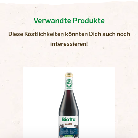
Kohlenhydrate
11 g
- davon Zucker
11 g
Verwandte Produkte
Eiweiss
0.9 g
Diese Köstlichkeiten könnten Dich auch noch
Salz
0 g
interessieren!