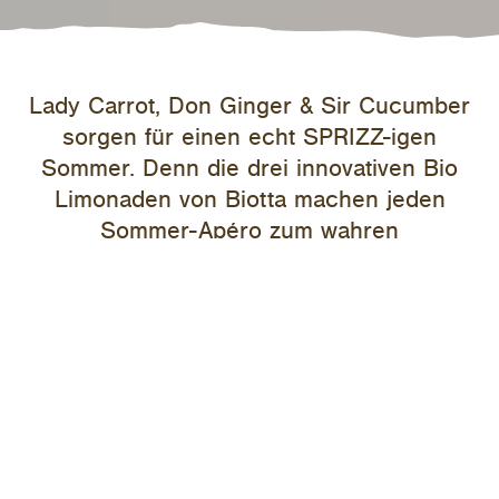
Lady Carrot, Don Ginger & Sir Cucumber
sorgen für einen echt SPRIZZ-igen
Sommer. Denn die drei innovativen Bio
Limonaden von Biotta machen jeden
Sommer-Apéro zum wahren
Genussmoment.
Biotta ist es gelun­gen, mit einem speziellen Aroma-Ver­fahren ein
einzi­gar­tiges Geschmack­ser­leb­nis zu schaf­fen. BIOTTA SPRIZZ
sind prick­elnd le­ichte Bio Limon­aden mit Gemüsean­teil und
einem echt starken Charak­ter: