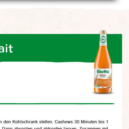
ait
in den Kühlschrank stellen. Cashews 30 Minuten bis 1
. Dann abspülen und abtropfen lassen. Zusammen mit