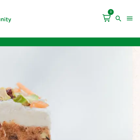
0
nity