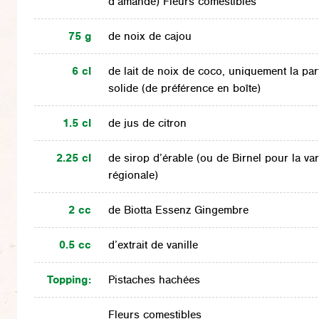
d’amande) Fleurs comestibles
75 g
de noix de cajou
6 cl
de lait de noix de coco, uniquement la par
solide (de préférence en boîte)
1.5 cl
de jus de citron
2.25 cl
de sirop d’érable (ou de Birnel pour la var
régionale)
2 cc
de Biotta Essenz Gingembre
0.5 cc
d’extrait de vanille
Topping:
Pistaches hachées
Fleurs comestibles