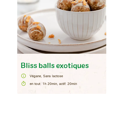
Bliss balls exotiques
Végane, Sans lactose
en tout
:
1h 20min
,
actif
:
20min