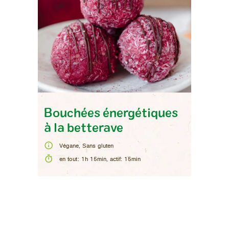
Bouchées énergétiques
à la betterave
Végane, Sans gluten
en tout
:
1h 15min
,
actif
:
15min