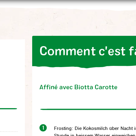
Comment c'est f
Affiné avec Biotta
Carotte
Frosting: Die Kokosmilch über Nacht 
Stunde in heissem Wasser einweichen