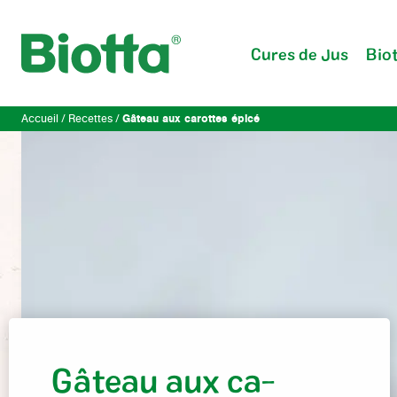
Cures de Jus
Biot
Gâteau aux carottes épicé
Accueil
Recettes
Gâ­teau aux ca­