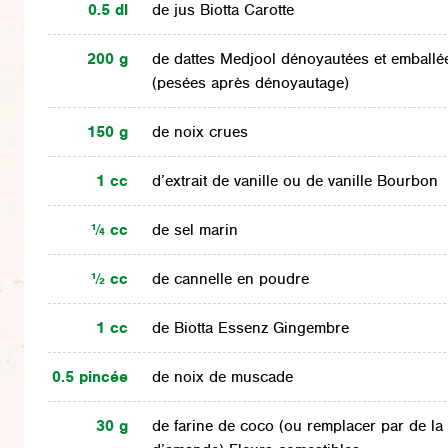
0.5 dl
de jus Biotta Carotte
200 g
de dattes Medjool dénoyautées et emballé
(pesées après dénoyautage)
150 g
de noix crues
1 cc
d’extrait de vanille ou de vanille Bourbon
¼ cc
de sel marin
½ cc
de cannelle en poudre
1 cc
de Biotta Essenz Gingembre
0.5 pincée
de noix de muscade
30 g
de farine de coco (ou remplacer par de la 