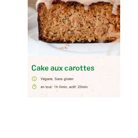
Cake aux carottes
Végane, Sans gluten
en tout
:
1h 0min
,
actif
:
20min